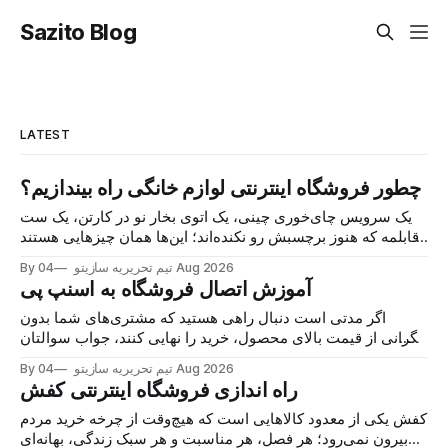
Sazito Blog
LATEST
چطور فروشگاه اینترنتی لوازم خانگی راه بیندازیم؟
یک سرویس چای‌خوری چینی، یک اتوی بخار نو در کارتن، یک ست
قابلمه که هنوز برچسبش رو نکنده‌اند؛ این‌ها همان چیزهایی هستند
که هر روز در گروه‌های خرید و فروش محلی دست به دست
04 Aug 2026
By تیم تحریریه سازیتو
می‌شوند و خریدار پیدا می‌کنند. اما نکته اصلی این نیست
آموزش اتصال فروشگاه به اسنپ پی
اگر مدتی است دنبال راهی هستید که مشتری‌های شما بدون
نگرانی از قیمت بالای محصول، خرید را نهایی کنند، جواب سوالتان
همین‌جاست: اتصال فروشگاه به اسنپ‌پی. با این درگاه، مشتری
04 Aug 2026
By تیم تحریریه سازیتو
کالا را می‌خرد، هزینه را در چند قسط پرداخت می‌کند و شما همان
راه اندازی فروشگاه اینترنتی کفش
لحظه پول
کفش یکی از معدود کالاهایی است که هیچ‌وقت از چرخه خرید مردم
بیرون نمی‌رود؛ هر فصل، هر مناسبت و هر سبک زندگی، بهانه‌ای