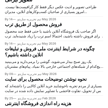
طراحی تصویر و ادیت عکس دیگر فقط کار گرافیست‌ها نیست.
امروز بسیاری از صاحبان کسب‌وکارهای آنلاین، مدیران
فروشگاه‌های اینترنتی و تولیدکنندگان محتوا برای ساخت بنر،
14 May 2026
By تیم تحریریه سازیتو
تصویر محصول یا پست شبکه‌های اجتماعی از هوش مصنوعی
فروش محصول از طریق ترب
طراحی تصویر استفاده می‌کنند. اما زمانی که دسترسی به برخی
سرویس‌
اگر صاحب یک فروشگاه آنلاین باشید یا حتی فقط چند محصول
برای فروش داشته باشید، احتمالا اسم ترب را زیاد شنیده‌اید. ترب
در واقع یک موتور جستجوی خرید است که قیمت محصولات
14 May 2026
By تیم تحریریه سازیتو
فروشگاه‌های مختلف را جمع‌آوری می‌کند و به کاربر نشان می‌دهد
چگونه در شرایط اینترنت ملی فروش و تبلیغات
کدام فروشگاه محصول
انلاین داشته باشیم؟
یک روز صبح بیدار می‌شوید، گوشی را برمی‌دارید و می‌بینید
هیچ‌کدام از شبکه‌های اجتماعی خارجی بالا نمیاد. پیام‌های مشتریان
به دستتان نرسیده، سفارشات ثبت نشده‌اند و چرخه درآمدزایی
09 May 2026
By تیم تحریریه سازیتو
کسب‌وکارتان رسماً متوقف شده است. این یک سناریوی خیالی
نحوه نوشتن توضیحات محصول برای سایت
نیست؛ واقعیتی است که بسیاری
بسیاری از مردم تجربه ناخوشایند خرید آنلاین کالایی را داشته‌اند که
پس از تحویل، تفاوت فاحشی با تصاویر نمایش‌ داده‌ شده در سایت
داشته است. این خلاء دقیقا همان نقطه‌ای است که اهمیت نوشتن
25 Feb 2026
By تیم تحریریه سازیتو
توضیحات محصول را نمایان می‌کند. در پروژه‌های متعدد طراحی
هزینه راه اندازی فروشگاه اینترنتی
سایت فروشگاهی، شاهد