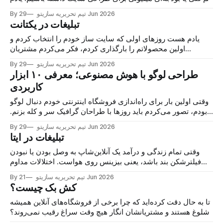
هست اولین باری که محصولات خانگی‌ام را در شبکه‌های اجتماعی
29 Jun 2026
By تیم تحریریه سازیتو
گذاشتم، مدیریت سفارشات به قدری کلافه‌کننده بود که نزدیک بود
تبلیغات در یکتانت
عطای کار
یادم هست روزهای اولی که سایت ساز خودم را انتخاب کردم و
اولین محصولاتم را بارگذاری کردم، فکر می‌کردم مشتریان
خودشون راهشون رو به سمت من پیدا می‌کنند. یک هفته گذشت،
29 Jun 2026
By تیم تحریریه سازیتو
ده روز گذشت و دریغ از یک سفارش! انگار در بیابان بی‌آب ‌و علف،
طراحی لوگو با هوش مصنوعی؛ معرفی ۱۰ ابزار
ویترینی از
کاربردی
وقتی اولین بار برای راه‌اندازی فروشگاه اینترنتی خودم دنبال لوگو
بودم، تصور می‌کردم باید روزها با طراحان گرافیک سر و کله بزنم.
اما واقعیت این است که برای یک بیزینس در حال رشد، سرعت و
29 Jun 2026
By تیم تحریریه سازیتو
انعطاف‌پذیری اهمیت بیشتری دارد. امروز با کمک ابزارهای مبتنی
تبلیغات در ایتا
بر هوش مصنوعی،
وقتی تمام زندگی و درآمد یک آنلاین‌شاپ به وصل بودن یا نبودن
فیلترشکن بند باشد، یعنی بیزینس روی هواست. اختلالات مداوم
شبکه و این قطعی‌های ناگهانی، دیگر رمقی برای صاحبان
21 Jun 2026
By تیم تحریریه سازیتو
کسب‌وکارها نگذاشته است. در این بازار بی‌ثبات، تبلیغات در ایتا یک
کش بک چیست؟
انتخاب تفننی نیست؛ بلکه راهکاری
تا به حال دقت کرده‌اید که چرا برخی از فروشگاه‌های آنلاین همیشه
شلوغ هستند و مشتریانشان انگار هیچ ‌وقت سراغ رقیب نمی‌روند؟
راز آن‌ها در پیچیدگی فنی نیست، بلکه در یک تکنیک ساده اما