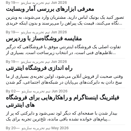
19 Jun 2026
By تیم تحریریه سازیتو
روان‌شناختی به نام «کش‌بک» نهفته است. وقتی مشتری حس می‌
معرفی ابزارهای بررسی آمار وبسایت
تصور کنید یک بوتیک لباس دارید. مشتریان وارد می‌شوند، به ویترین
نگاه می‌کنند، قیمت یک پیراهن را می‌پرسند و بدون اینکه خریدی
انجام دهند از مغازه بیرون می‌روند. در این حالت شما با چشم
19 Jun 2026
By تیم تحریریه سازیتو
خودتان می‌بینید که چه اتفاقی افتاده و متوجه می‌شوید شاید
مقایسه فروشگاه‌ساز با وردپرس
تفاوت اصلی یک فروشگاه اینترنتیِ موفق با فروشگاهی که درگیر
تلاطم‌های فنی است، در انتخاب زیرساخت است. بسیاری از
صاحبان آنلاین‌شاپ‌ها وقتی با دو راهیِ فروشگاه ساز یا وردپرس
19 Jun 2026
By تیم تحریریه سازیتو
روبرو می‌شوند، به اشتباه تصور می‌کنند که وردپرس به دلیل
راه اندازی فروشگاه اینترنتی
محبوبیت، انتخاب پیش‌فرض برای همه
وقتی صحبت از فروش آنلاین می‌شود، اولین تجربه‌ی بسیاری از ما
پاسخ دادن به دایرکت‌های بی‌پایان در شبکه‌های اجتماعی، گم شدن
سفارش‌ها لابه‌لای پیام‌ها و استرس همیشگی قطعی اینترنت است.
02 Jun 2026
By تیم تحریریه سازیتو
داشتن یک صفحه برای شروع عالی است، اما برای یک کسب‌وکار
فیلترینگ اینستاگرام و راهکارهایی برای فروشگاه
های اینترنتی
بیدار شدن با صفحه‌ای که دیگر لود نمی‌شود و دایرکتی که پر از
پیام‌های خوانده نشده باقی مانده، تلخ‌ترین تجربه برای یک
کسب‌وکار آنلاین است. قطعی ناگهانی پلتفرم‌های خارجی به خوبی
20 May 2026
By تیم تحریریه سازیتو
نشان داد که ساختن یک امپراتوری فروش روی زمینی که متعلق به