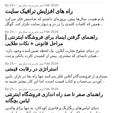
خرید به صورت سنتی هستند. اما درآمد فروشگاه اینترنتی هیچ‌کدام
25 Feb 2026
By تیم تحریریه سازیتو
از این محدودیت‌ ها را ندارد. اگر به فکر راه اندازی فروشگاه
راه های افزایش ترافیک سایت
اینترنتی لوازم منزل افتاده‌اید
یادم هست سال‌ها پیش، پروژه‌ای داشتم که صاحبش فکر می‌کرد
همین که کلمات کلیدی را در در و دیوار سایت تکرار کند، گوگل
برایش فرش قرمز پهن می‌کند. اما واقعیت بازار در سال ۱۴۰۴ این
25 Feb 2026
By تیم تحریریه سازیتو
نیست. خیلی از ما بعد از راه‌اندازی فروشگاه اینترنتی، در تله‌
راهنمای گرفتن اینماد برای فروشگاه اینترنتی |
مراحل قانونی + نکات طلایی
در دنیای شلوغ تجارت آنلاین، یک لحظه تعیین‌کننده وجود دارد:
همان ثانیه‌ای که مشتری، پیش از کشیدن کارت بانکی و ثبت
سفارش، صفحه را تا انتها اسکرول می‌کند و به آن لوگوی کوچک اما
25 Feb 2026
By تیم تحریریه سازیتو
قدرتمند می‌رسد. اگر می‌خواهید بدانید اینماد چیست و چرا لازم
استراتژی در رقابت قیمتی
است،
بسیاری از فروشندگان آنلاین فکر می‌کنند تنها راه بقا در بازار، پایین
آوردن بی‌حساب‌ و کتاب قیمت است، اما این کار بیشتر شبیه به
خودکشی تدریجی است تا تجارت. مشتری امروز به دنبال ارزان‌ترین
25 Feb 2026
By تیم تحریریه سازیتو
گزینه نیست، بلکه می‌خواهد به‌ صرفه‌ ترین خرید را داشته باشد. به
راهنمای صفر تا صد راه اندازی فروشگاه اینترنتی
لباس بچگانه
دنیای لباس‌های رنگارنگ و فانتزی کودکان، نه تنها برای والدین