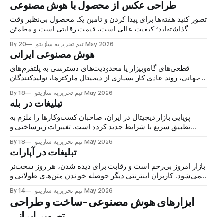
طراحی عکس از محصول با هوش مصنوعی
خودمان
تصور کنید هفته‌ها برای پیدا کردن و تامین یک محصول بی‌نظیر وقت
گذاشته‌اید؛ کیفیت عالی است، قیمت رقابتی است و مطمئن
هستید که مشتریان عاشق آن خواهند شد. اما وقتی محصول را در
20 May 2026
By تیم تحریریه سازیتو
پیج اینستاگرام یا فروشگاه اینترنتی خود قرار می‌دهید، فروش به
هوش مصنوعی ایرانی
طرز ناامیدکننده‌ای
قطعی‌های گاه‌وبیزار یا محدودیت‌های دسترسی به پلتفرم‌های
جهانی، روند عادی کار بسیاری از دیجیتال مارکترها، تولیدکنندگان
محتوا و صاحبان کسب‌وکار را مختل می‌کند. اما روند تکنولوژی در
18 May 2026
By تیم تحریریه سازیتو
داخل کشور متوقف نشده است. دسترسی به ابزارهای هوشمند
تبلیغات در بله
دیگر یک رویا یا وابسته به آی‌پی‌
پویایی بازار دیجیتال در ایران، صاحبان کسب‌وکارها را ملزم به
تطبیق سریع با شرایط جدید کرده است. تغییرات زیرساختی و
نوسانات دسترسی به پلتفرم‌های بین‌المللی، مفهوم بازاریابی را
18 May 2026
By تیم تحریریه سازیتو
دستخوش تحول کرده و تبلیغات در زمان اینترنت ملی را از یک
تبلیغات در آپارات
گزینه جانبی به یک استراتژی بقا و
بازار امروز بی‌رحم است و رقابت برای دیده شدن، هر روز سخت‌تر
می‌شود. کاربران اینترنتی دیگر حوصله خواندن متن‌های طولانی و
خسته‌کننده را ندارند و ویدیو، پادشاه بی‌رقیب دنیای محتواست. در
14 May 2026
By تیم تحریریه سازیتو
بازار ایران، وقتی صحبت از محتوای ویدیویی می‌شود، اولین و
ابزارهای هوش مصنوعی-ساخت و طراحی
بزرگترین نامی
تصویر ایرانی