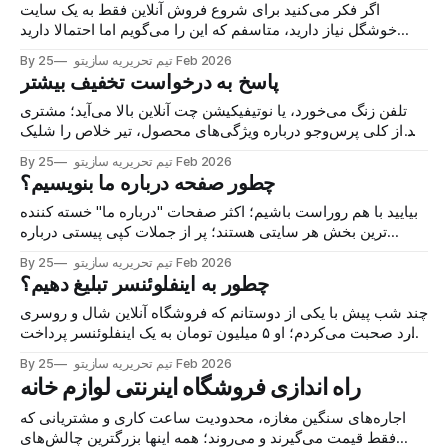
اگر فکر می‌کنید برای شروع فروش آنلاین فقط به یک سایت
خوشگل نیاز دارید، متاسفم که این را می‌گویم اما احتمالا دارید
پولتان را در چاه می‌ریزید! حقیقت این است که هزینه راه اندازی
25 Feb 2026
By تیم تحریریه سازیتو
فروشگاه اینترنتی فقط پرداخت دستمزد به یک برنامه‌ نویس نیست.
پاسخ به درخواست تخفیف بیشتر
خیلی‌ها را
تلفن زنگ می‌خورد، یا نوتیفیکیشن چت آنلاین بالا می‌آید؛ مشتری
بعد از کلی پرس‌وجو درباره ویژگی‌های محصول، تیر خلاص را شلیک
می‌کند: "خیلی گرونه، تخفیف بیشتر نمی‌دی؟" در این لحظه،
25 Feb 2026
By تیم تحریریه سازیتو
ضربان قلب خیلی از فروشنده‌ها بالا می‌رود. ترس از دست
چطور صفحه درباره ما بنویسیم؟
بیایید با هم روراست باشیم؛ اکثر صفحات "درباره ما" خسته‌ کننده‌
ترین بخش هر سایتی هستند؛ پر از جملات کپی پیستی درباره
"بهترین بودن" و "تیم متخصص". اما اگر به دنبال ارزانترین راه برای
25 Feb 2026
By تیم تحریریه سازیتو
طراحی سایت هستید یا می‌خواهید یک طراحی سایت فروشگاهی
چطور به اینفلوئنسر تبلیغ دهیم؟
چند شب پیش با یکی از دوستانم که فروشگاه آنلاین شال و روسری
دارد صحبت می‌کردم؛ او ۵ میلیون تومان به یک اینفلوئنسر پرداخت
کرده بود و در مقابل، فقط ۲ فروش داشت! فاجعه است، نه؟
25 Feb 2026
By تیم تحریریه سازیتو
حقیقت این است که چطور به اینفلوئنسر تبلیغ بدیم، سوالی نیست
راه اندازی فروشگاه اینرنتی لوازم خانه
که پاسخش فقط در
اجاره‌های سنگین مغازه، محدودیت ساعت کاری و مشتریانی که
فقط قیمت می‌گیرند و می‌روند؛ همه اینها بزرگترین چالش‌های