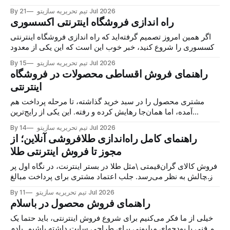
برای خرید یک جفت جدید می‌سازد. حالا اگر مغازه کفش دارید یا
21 Jul 2026
By تیم تحریریه سازیتو
تازه می‌خواهید وارد این بازار شوید، خبر خوب این است
راه اندازی فروشگاه اینترنتی اکسسوری
اگر همین امروز تصمیم گرفته‌اید که راه اندازی فروشگاه اینترنتی
اکسسوری را شروع کنید، خبر خوب این است که این یکی از معدود
کسب‌وکارهایی‌ست که با سرمایه کم شروع می‌شود اما سقف
15 Jul 2026
By تیم تحریریه سازیتو
درآمدش واقعاً باز است. اکسسوری جزو آن دسته محصولاتی‌ست
راهنمای فروش اقساطی محصولات در فروشگاه
که مشتری برای خریدش
اینترنتی
مشتری محصول را در سبد خرید گذاشته، تا مرحله پرداخت هم
آمده، اما همان‌جا رهایش کرده و رفته. این یکی از رایج‌ترین
اتفاق‌هایی است که در فروشگاه‌های اینترنتی ایران می‌افتد و بخش
14 Jul 2026
By تیم تحریریه سازیتو
بزرگی از آن به یک دلیل ساده برمی‌گردد: مبلغ نهایی، آن‌قدر
راهنمای کامل راه‌اندازی طلافروشی آنلاین؛ از
مجوز تا فروش اینترنتی طلا
فروش کالای گران‌قیمتی \مثل طلا در بستر اینترنت، در نگاه اول پر
از چالش به نظر می‌رسد. جلب اعتماد مشتری برای پرداخت مبالغ
میلیونی، محاسبه دقیق اجرت و مالیات، و البته ارسال امن،
11 Jul 2026
By تیم تحریریه سازیتو
دغدغه‌های همیشگی صاحبان کسب‌وکار برای ورود به دنیای آنلاین
راهنمای فروش محصول در باسلام
است. اما واقعیت این
خیلی از ما فکر می‌کنیم برای شروع فروش اینترنتی، باید حتما یک
تیم فنی یا بودجه‌ای میلیونی برای طراحی سایت داشته باشیم. یادم