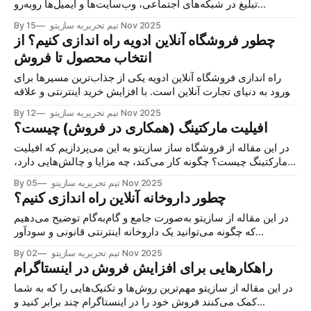
تبلیغ در شبکه‌های اجتماعی، وب‌سایت‌ها و ایمیل‌ها روبه‌رو
می‌شوند؛ اما هنوز یکی از ساده‌ترین و موثرترین روش‌های ارتباط
15 Nov 2025
By تیم تحریریه سازیتو
مستقیم با مشتری، ارسال پیامک تبلیغاتی است.
چطور فروشگاه آنلاین ادویه راه اندازی کنیم؟ از
انتخاب محصول تا فروش
راه اندازی فروشگاه آنلاین ادویه یکی از جذاب‌ترین مسیرها برای
ورود به دنیای تجارت آنلاین است. با افزایش خرید اینترنتی و علاقه
مردم به محصولات طبیعی و خانگی، فروش ادویه به‌صورت آنلاین
12 Nov 2025
By تیم تحریریه سازیتو
می‌تواند به یک شغل عالی تبدیل شود.
افیلیت مارکتینگ (همکاری در فروش) چیست؟
در این مقاله از فروشگاه ساز سازیتو به این می‌پردازیم که افیلیت
مارکتینگ چیست؟ چگونه کار می‌کند، چه مزایا و چالش‌هایی دارد،
روش‌های متداول آن چیست و اینکه چگونه کسب‌وکارها می‌توانند از
05 Nov 2025
By تیم تحریریه سازیتو
آن بهره‌مند شوند.
چطور داروخانه آنلاین راه اندازی کنیم؟
در این مقاله از سازیتو به‌صورت جامع و گام‌به‌گام توضیح می‌دهیم
که چگونه می‌توانید یک داروخانه اینترنتی قانونی و سودآور
راه‌اندازی کنید.
02 Nov 2025
By تیم تحریریه سازیتو
راهکارهایی برای افزایش فروش در اینستاگرام
در این مقاله از سازیتو مهم‌ترین روش‌ها و تکنیک‌هایی را که به شما
کمک می‌کنند فروش خود را در اینستاگرام چند برابر کنید و