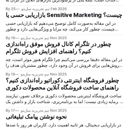
جذاب است، بلکه یکی از پرسودترین بازارهای آنلاین در ایران به
شمار می‌رود. اگر دغدغه این را دارید که چگونه فروشگاه اینترنتی
25 Feb 2026
By تیم تحریریه سازیتو
لباس بچگانه راه اندازی کنید پاسخ ساده است: ترکیبی از سلیقه
بازاریابی حسی یا Sensitive Marketing چیست؟
خوب، تامین‌کننده منصف و
در این مقاله به‌صورت کامل توضیح می‌دهیم که بازاریابی حسی
چیست، چطور کار می‌کند، چه مزایا و ویژگی‌هایی دارد و چطور
می‌توان آن را در راه‌اندازی فروشگاه اینترنتی و حضوری به‌کار
19 Nov 2025
By تیم تحریریه سازیتو
گرفت.
چطور در تلگرام کانال فروش موفق راه‌اندازی
کنیم؟ راهنمای افزایش فروش تلگرام
در این مقاله دقیقا بررسی می‌کنیم چرا تلگرام هنوز موثر است، چه
روش‌هایی برای فروش در آن وجود دارد، چطور مشتریان هدف را
پیدا کنیم و کدام راهکارها فروش شما را به‌طور ملموس افزایش
19 Nov 2025
By تیم تحریریه سازیتو
می‌دهد.
چطور فروشگاه اینترنتی دکوراتیو راه‌اندازی کنیم؟
راهنمای ساخت فروشگاه آنلاین محصولات دکوری
ساخت فروشگاه اینترنتی محصولات دکوری برخلاف تصور، نیازمند
سرمایه زیادی نیست؛ اما به برنامه‌ریزی، شناخت بازار و داشتن یک
سایت فروشگاهی استاندارد نیاز دارد. در این مقاله تمام مراحل،
17 Nov 2025
By تیم تحریریه سازیتو
نکات حیاتی، چالش‌ها و مسیرهای موفقیت در این حوزه را
نحوه نوشتن پیامک تبلیغاتی
به‌صورت کامل توضیح می‌دهیم.
در بازاریابی دیجیتال، هر ثانیه اهمیت دارد. کاربران هر روز با صدها