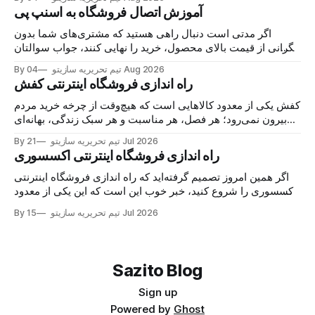
می‌شوند و خریدار پیدا می‌کنند. اما نکته اصلی این نیست
آموزش اتصال فروشگاه به اسنپ پی
اگر مدتی است دنبال راهی هستید که مشتری‌های شما بدون
نگرانی از قیمت بالای محصول، خرید را نهایی کنند، جواب سوالتان
همین‌جاست: اتصال فروشگاه به اسنپ‌پی. با این درگاه، مشتری
04 Aug 2026
By تیم تحریریه سازیتو
کالا را می‌خرد، هزینه را در چند قسط پرداخت می‌کند و شما همان
راه اندازی فروشگاه اینترنتی کفش
لحظه پول
کفش یکی از معدود کالاهایی است که هیچ‌وقت از چرخه خرید مردم
بیرون نمی‌رود؛ هر فصل، هر مناسبت و هر سبک زندگی، بهانه‌ای
برای خرید یک جفت جدید می‌سازد. حالا اگر مغازه کفش دارید یا
21 Jul 2026
By تیم تحریریه سازیتو
تازه می‌خواهید وارد این بازار شوید، خبر خوب این است
راه اندازی فروشگاه اینترنتی اکسسوری
اگر همین امروز تصمیم گرفته‌اید که راه اندازی فروشگاه اینترنتی
اکسسوری را شروع کنید، خبر خوب این است که این یکی از معدود
کسب‌وکارهایی‌ست که با سرمایه کم شروع می‌شود اما سقف
15 Jul 2026
By تیم تحریریه سازیتو
درآمدش واقعاً باز است. اکسسوری جزو آن دسته محصولاتی‌ست
که مشتری برای خریدش
Sazito Blog
Sign up
Powered by
Ghost