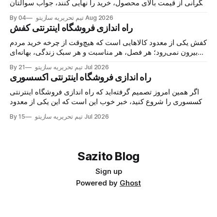
نگرانی از قیمت بالای محصول، خرید را نهایی کنند، جواب سوالتان
همین‌جاست: اتصال فروشگاه به اسنپ‌پی. با این درگاه، مشتری
04 Aug 2026
By تیم تحریریه سازیتو
کالا را می‌خرد، هزینه را در چند قسط پرداخت می‌کند و شما همان
راه اندازی فروشگاه اینترنتی کفش
لحظه پول
کفش یکی از معدود کالاهایی است که هیچ‌وقت از چرخه خرید مردم
بیرون نمی‌رود؛ هر فصل، هر مناسبت و هر سبک زندگی، بهانه‌ای
برای خرید یک جفت جدید می‌سازد. حالا اگر مغازه کفش دارید یا
21 Jul 2026
By تیم تحریریه سازیتو
تازه می‌خواهید وارد این بازار شوید، خبر خوب این است
راه اندازی فروشگاه اینترنتی اکسسوری
اگر همین امروز تصمیم گرفته‌اید که راه اندازی فروشگاه اینترنتی
اکسسوری را شروع کنید، خبر خوب این است که این یکی از معدود
کسب‌وکارهایی‌ست که با سرمایه کم شروع می‌شود اما سقف
15 Jul 2026
By تیم تحریریه سازیتو
درآمدش واقعاً باز است. اکسسوری جزو آن دسته محصولاتی‌ست
که مشتری برای خریدش
Sazito Blog
Sign up
Powered by
Ghost