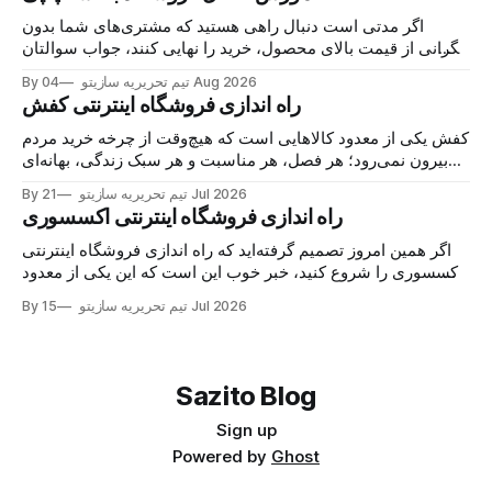
اگر مدتی است دنبال راهی هستید که مشتری‌های شما بدون
نگرانی از قیمت بالای محصول، خرید را نهایی کنند، جواب سوالتان
همین‌جاست: اتصال فروشگاه به اسنپ‌پی. با این درگاه، مشتری
04 Aug 2026
By تیم تحریریه سازیتو
کالا را می‌خرد، هزینه را در چند قسط پرداخت می‌کند و شما همان
راه اندازی فروشگاه اینترنتی کفش
لحظه پول
کفش یکی از معدود کالاهایی است که هیچ‌وقت از چرخه خرید مردم
بیرون نمی‌رود؛ هر فصل، هر مناسبت و هر سبک زندگی، بهانه‌ای
برای خرید یک جفت جدید می‌سازد. حالا اگر مغازه کفش دارید یا
21 Jul 2026
By تیم تحریریه سازیتو
تازه می‌خواهید وارد این بازار شوید، خبر خوب این است
راه اندازی فروشگاه اینترنتی اکسسوری
اگر همین امروز تصمیم گرفته‌اید که راه اندازی فروشگاه اینترنتی
اکسسوری را شروع کنید، خبر خوب این است که این یکی از معدود
کسب‌وکارهایی‌ست که با سرمایه کم شروع می‌شود اما سقف
15 Jul 2026
By تیم تحریریه سازیتو
درآمدش واقعاً باز است. اکسسوری جزو آن دسته محصولاتی‌ست
که مشتری برای خریدش
Sazito Blog
Sign up
Powered by
Ghost