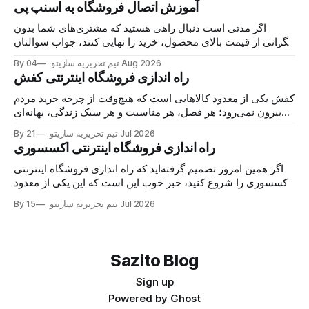
آموزش اتصال فروشگاه به اسنپ پی
اگر مدتی است دنبال راهی هستید که مشتری‌های شما بدون
نگرانی از قیمت بالای محصول، خرید را نهایی کنند، جواب سوالتان
همین‌جاست: اتصال فروشگاه به اسنپ‌پی. با این درگاه، مشتری
04 Aug 2026
By تیم تحریریه سازیتو
کالا را می‌خرد، هزینه را در چند قسط پرداخت می‌کند و شما همان
راه اندازی فروشگاه اینترنتی کفش
لحظه پول
کفش یکی از معدود کالاهایی است که هیچ‌وقت از چرخه خرید مردم
بیرون نمی‌رود؛ هر فصل، هر مناسبت و هر سبک زندگی، بهانه‌ای
برای خرید یک جفت جدید می‌سازد. حالا اگر مغازه کفش دارید یا
21 Jul 2026
By تیم تحریریه سازیتو
تازه می‌خواهید وارد این بازار شوید، خبر خوب این است
راه اندازی فروشگاه اینترنتی اکسسوری
اگر همین امروز تصمیم گرفته‌اید که راه اندازی فروشگاه اینترنتی
اکسسوری را شروع کنید، خبر خوب این است که این یکی از معدود
کسب‌وکارهایی‌ست که با سرمایه کم شروع می‌شود اما سقف
15 Jul 2026
By تیم تحریریه سازیتو
درآمدش واقعاً باز است. اکسسوری جزو آن دسته محصولاتی‌ست
که مشتری برای خریدش
Sazito Blog
Sign up
Powered by
Ghost