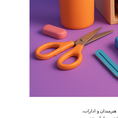
 هنرمندان و ادارات،
تن به لوازم تحریر،