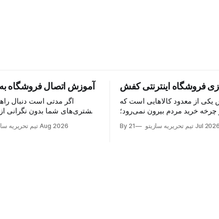
ازی فروشگاه اینترنتی کفش
آموزش اتصال فروشگاه به
یکی از معدود کالاهایی است که
اگر مدتی است دنبال راه
 چرخه خرید مردم بیرون نمی‌رود؛
مشتری‌های شما بدون نگرانی از 
، هر مناسبت و هر سبک زندگی،
محصول، خرید را نهایی کنند، جو
21 Jul 202
By تیم تحریریه سازیتو
04 Aug 2026
By تیم تحریریه سا
برای خرید یک جفت جدید می‌سازد.
همین‌جاست: اتصال فروشگاه به ا
غازه کفش دارید یا تازه می‌خواهید
این درگاه، مشتری کالا را می‌خرد، 
ین بازار شوید، خبر خوب این است
چند قسط پرداخت می‌کند و شما