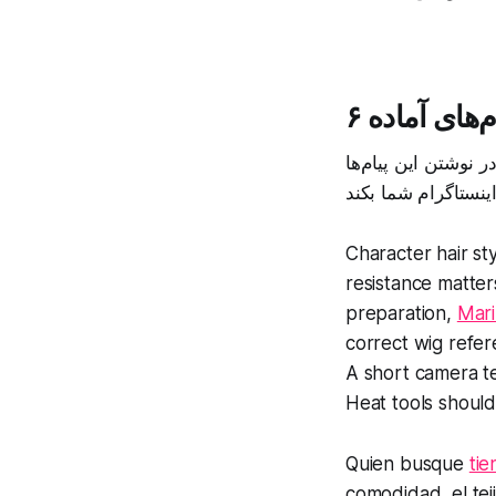
م‌های آماده
ر نوشتن این پیام‌ها
Character hair st
resistance matter
preparation,
Mar
correct wig refer
A short camera te
Heat tools should
Quien busque
tie
comodidad, el teji