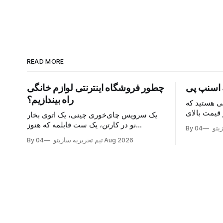
READ MORE
 اسنپ پی
چطور فروشگاه اینترنتی لوازم خانگی
راه بیندازیم؟
ی هستید که
قیمت بالای
یک سرویس چای‌خوری چینی، یک اتوی بخار
اب سوالتان
نو در کارتن، یک ست قابلمه که هنوز
زیتو
سنپ‌پی. با
برچسبش رو نکنده‌اند؛ این‌ها همان چیزهایی
04 Aug 2026
By تیم تحریریه سازیتو
هزینه را در
هستند که هر روز در گروه‌های خرید و فروش
 همان لحظه
محلی دست به دست می‌شوند و خریدار پیدا
پول
می‌کنند. اما نکته اصلی این نیست