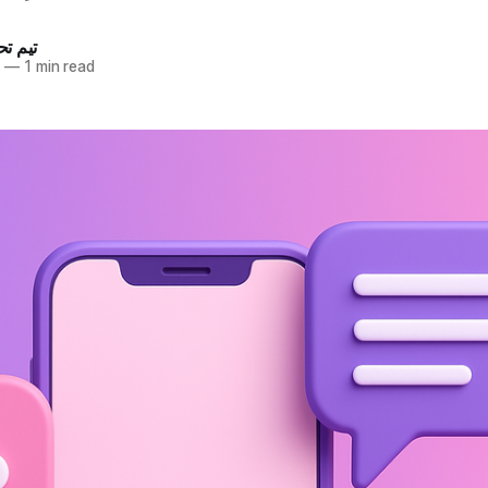
تیم تح
5
—
1 min read