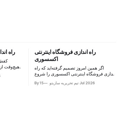
راه اندازی فروشگاه اینترنتی
راه اند
اکسسوری
کفش 
هیچ‌وقت از
اگر همین امروز تصمیم گرفته‌اید که راه
هر فصل
اندازی فروشگاه اینترنتی اکسسوری را شروع
6
بهانه‌ای 
کنید، خبر خوب این است که این یکی از معدود
15 Jul 2026
By تیم تحریریه سازیتو
حالا اگر م
کسب‌وکارهایی‌ست که با سرمایه کم شروع
وارد ا
می‌شود اما سقف درآمدش واقعاً باز است.
اکسسوری جزو آن دسته محصولاتی‌ست که
مشتری برای خریدش