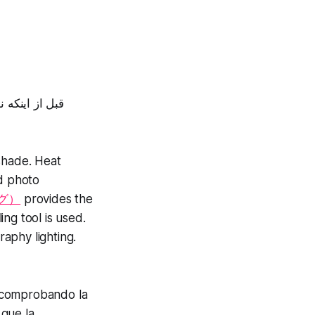
قبل از اینکه ن
shade. Heat
nd photo
ッグ）
provides the
ng tool is used.
aphy lighting.
 comprobando la
 que la