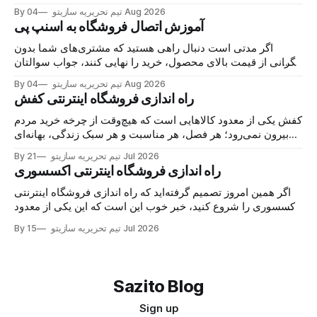
که هر روز در گروه‌های خرید و فروش محلی دست به دست
04 Aug 2026
By تیم تحریریه سازیتو
می‌شوند و خریدار پیدا می‌کنند. اما نکته اصلی این نیست
آموزش اتصال فروشگاه به اسنپ پی
اگر مدتی است دنبال راهی هستید که مشتری‌های شما بدون
نگرانی از قیمت بالای محصول، خرید را نهایی کنند، جواب سوالتان
همین‌جاست: اتصال فروشگاه به اسنپ‌پی. با این درگاه، مشتری
04 Aug 2026
By تیم تحریریه سازیتو
کالا را می‌خرد، هزینه را در چند قسط پرداخت می‌کند و شما همان
راه اندازی فروشگاه اینترنتی کفش
لحظه پول
کفش یکی از معدود کالاهایی است که هیچ‌وقت از چرخه خرید مردم
بیرون نمی‌رود؛ هر فصل، هر مناسبت و هر سبک زندگی، بهانه‌ای
برای خرید یک جفت جدید می‌سازد. حالا اگر مغازه کفش دارید یا
21 Jul 2026
By تیم تحریریه سازیتو
تازه می‌خواهید وارد این بازار شوید، خبر خوب این است
راه اندازی فروشگاه اینترنتی اکسسوری
اگر همین امروز تصمیم گرفته‌اید که راه اندازی فروشگاه اینترنتی
اکسسوری را شروع کنید، خبر خوب این است که این یکی از معدود
کسب‌وکارهایی‌ست که با سرمایه کم شروع می‌شود اما سقف
15 Jul 2026
By تیم تحریریه سازیتو
درآمدش واقعاً باز است. اکسسوری جزو آن دسته محصولاتی‌ست
که مشتری برای خریدش
Sazito Blog
Sign up