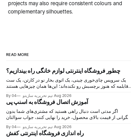
projects may also require consistent colours and
complementary silhouettes.
READ MORE
چطور فروشگاه اینترنتی لوازم خانگی راه بیندازیم؟
یک سرویس چای‌خوری چینی، یک اتوی بخار نو در کارتن، یک ست
قابلمه که هنوز برچسبش رو نکنده‌اند؛ این‌ها همان چیزهایی هستند
که هر روز در گروه‌های خرید و فروش محلی دست به دست
04 Aug 2026
By تیم تحریریه سازیتو
می‌شوند و خریدار پیدا می‌کنند. اما نکته اصلی این نیست
آموزش اتصال فروشگاه به اسنپ پی
اگر مدتی است دنبال راهی هستید که مشتری‌های شما بدون
نگرانی از قیمت بالای محصول، خرید را نهایی کنند، جواب سوالتان
همین‌جاست: اتصال فروشگاه به اسنپ‌پی. با این درگاه، مشتری
04 Aug 2026
By تیم تحریریه سازیتو
کالا را می‌خرد، هزینه را در چند قسط پرداخت می‌کند و شما همان
راه اندازی فروشگاه اینترنتی کفش
لحظه پول