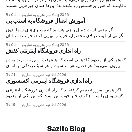
قابلمه که هنوز برچسبش رو نکنده‌اند؛ این‌ها همان چیزهایی هستند
که هر روز در گروه‌های خرید و فروش محلی دست به دست
04 Aug 2026
By تیم تحریریه سازیتو
می‌شوند و خریدار پیدا می‌کنند. اما نکته اصلی این نیست
آموزش اتصال فروشگاه به اسنپ پی
اگر مدتی است دنبال راهی هستید که مشتری‌های شما بدون
نگرانی از قیمت بالای محصول، خرید را نهایی کنند، جواب سوالتان
همین‌جاست: اتصال فروشگاه به اسنپ‌پی. با این درگاه، مشتری
04 Aug 2026
By تیم تحریریه سازیتو
کالا را می‌خرد، هزینه را در چند قسط پرداخت می‌کند و شما همان
راه اندازی فروشگاه اینترنتی کفش
لحظه پول
کفش یکی از معدود کالاهایی است که هیچ‌وقت از چرخه خرید مردم
بیرون نمی‌رود؛ هر فصل، هر مناسبت و هر سبک زندگی، بهانه‌ای
برای خرید یک جفت جدید می‌سازد. حالا اگر مغازه کفش دارید یا
21 Jul 2026
By تیم تحریریه سازیتو
تازه می‌خواهید وارد این بازار شوید، خبر خوب این است
راه اندازی فروشگاه اینترنتی اکسسوری
اگر همین امروز تصمیم گرفته‌اید که راه اندازی فروشگاه اینترنتی
اکسسوری را شروع کنید، خبر خوب این است که این یکی از معدود
کسب‌وکارهایی‌ست که با سرمایه کم شروع می‌شود اما سقف
15 Jul 2026
By تیم تحریریه سازیتو
درآمدش واقعاً باز است. اکسسوری جزو آن دسته محصولاتی‌ست
که مشتری برای خریدش
Sazito Blog