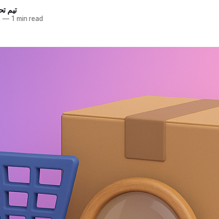
تیم تح
5
—
1 min read