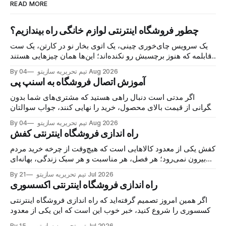
READ MORE
چطور فروشگاه اینترنتی لوازم خانگی راه بیندازیم؟
یک سرویس چای‌خوری چینی، یک اتوی بخار نو در کارتن، یک ست
قابلمه که هنوز برچسبش رو نکنده‌اند؛ این‌ها همان چیزهایی هستند
که هر روز در گروه‌های خرید و فروش محلی دست به دست
04 Aug 2026
By تیم تحریریه سازیتو
می‌شوند و خریدار پیدا می‌کنند. اما نکته اصلی این نیست
آموزش اتصال فروشگاه به اسنپ پی
اگر مدتی است دنبال راهی هستید که مشتری‌های شما بدون
نگرانی از قیمت بالای محصول، خرید را نهایی کنند، جواب سوالتان
همین‌جاست: اتصال فروشگاه به اسنپ‌پی. با این درگاه، مشتری
04 Aug 2026
By تیم تحریریه سازیتو
کالا را می‌خرد، هزینه را در چند قسط پرداخت می‌کند و شما همان
راه اندازی فروشگاه اینترنتی کفش
لحظه پول
کفش یکی از معدود کالاهایی است که هیچ‌وقت از چرخه خرید مردم
بیرون نمی‌رود؛ هر فصل، هر مناسبت و هر سبک زندگی، بهانه‌ای
برای خرید یک جفت جدید می‌سازد. حالا اگر مغازه کفش دارید یا
21 Jul 2026
By تیم تحریریه سازیتو
تازه می‌خواهید وارد این بازار شوید، خبر خوب این است
راه اندازی فروشگاه اینترنتی اکسسوری
اگر همین امروز تصمیم گرفته‌اید که راه اندازی فروشگاه اینترنتی
اکسسوری را شروع کنید، خبر خوب این است که این یکی از معدود
کسب‌وکارهایی‌ست که با سرمایه کم شروع می‌شود اما سقف
15 Jul 2026
By تیم تحریریه سازیتو