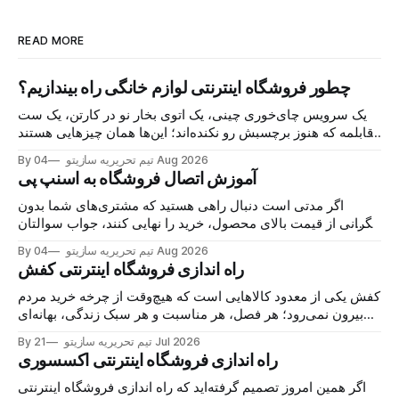
READ MORE
چطور فروشگاه اینترنتی لوازم خانگی راه بیندازیم؟
یک سرویس چای‌خوری چینی، یک اتوی بخار نو در کارتن، یک ست
قابلمه که هنوز برچسبش رو نکنده‌اند؛ این‌ها همان چیزهایی هستند
که هر روز در گروه‌های خرید و فروش محلی دست به دست
04 Aug 2026
By تیم تحریریه سازیتو
می‌شوند و خریدار پیدا می‌کنند. اما نکته اصلی این نیست
آموزش اتصال فروشگاه به اسنپ پی
اگر مدتی است دنبال راهی هستید که مشتری‌های شما بدون
نگرانی از قیمت بالای محصول، خرید را نهایی کنند، جواب سوالتان
همین‌جاست: اتصال فروشگاه به اسنپ‌پی. با این درگاه، مشتری
04 Aug 2026
By تیم تحریریه سازیتو
کالا را می‌خرد، هزینه را در چند قسط پرداخت می‌کند و شما همان
راه اندازی فروشگاه اینترنتی کفش
لحظه پول
کفش یکی از معدود کالاهایی است که هیچ‌وقت از چرخه خرید مردم
بیرون نمی‌رود؛ هر فصل، هر مناسبت و هر سبک زندگی، بهانه‌ای
برای خرید یک جفت جدید می‌سازد. حالا اگر مغازه کفش دارید یا
21 Jul 2026
By تیم تحریریه سازیتو
تازه می‌خواهید وارد این بازار شوید، خبر خوب این است
راه اندازی فروشگاه اینترنتی اکسسوری
اگر همین امروز تصمیم گرفته‌اید که راه اندازی فروشگاه اینترنتی